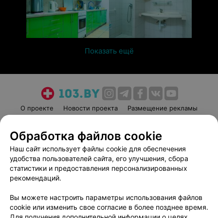
Показать ещё
О проекте
Новости проекта
Размещение рекламы
Медицинский маркетинг
Публичный договор
Обработка файлов cookie
Пользовательское соглашение
Способы оплаты
Наш сайт использует файлы cookie для обеспечения
Вакансии
Партнеры
удобства пользователей сайта, его улучшения, сбора
Написать руководителю 103.by
статистики и предоставления персонализированных
Написать в поддержку
рекомендаций.
Персональные настройки cookie
Вы можете настроить параметры использования файлов
Обработка персональных данных
cookie или изменить свое согласие в более позднее время.
Для получения дополнительной информации о целях,