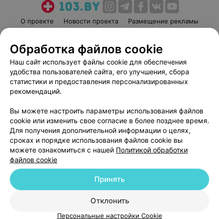
О проекте
Новости проекта
Размещение рекламы
Медицинский маркетинг
Публичный договор
Обработка файлов cookie
Пользовательское соглашение
Способы оплаты
Наш сайт использует файлы cookie для обеспечения
Вакансии
Партнеры
удобства пользователей сайта, его улучшения, сбора
Написать руководителю 103.by
статистики и предоставления персонализированных
Написать в поддержку
рекомендаций.
Персональные настройки cookie
Вы можете настроить параметры использования файлов
Обработка персональных данных
cookie или изменить свое согласие в более позднее время.
Для получения дополнительной информации о целях,
сроках и порядке использования файлов cookie вы
можете ознакомиться с нашей
Политикой обработки
файлов cookie
Принять
© 2026 ООО «Артокс Лаб», УНП 191700409
| 220012, Республика Беларусь,
г. Минск, улица Толбухина, 2, пом. 16 | help@103.by
Отклонить
Служба поддержки
+375 291212755
Персональные настройки Cookie