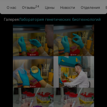
24
О нас
Отзывы
Цены
Новости
Отделения
Галерея
Лаборатория генетических биотехнологий