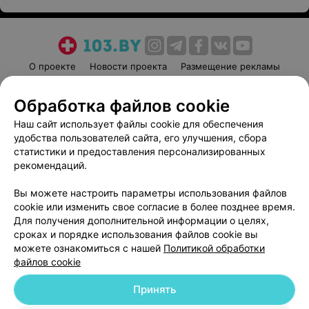
О проекте
Новости проекта
Размещение рекламы
Медицинский маркетинг
Публичный договор
Обработка файлов cookie
Пользовательское соглашение
Способы оплаты
Наш сайт использует файлы cookie для обеспечения
Вакансии
Партнеры
удобства пользователей сайта, его улучшения, сбора
Написать руководителю 103.by
статистики и предоставления персонализированных
Написать в поддержку
рекомендаций.
Персональные настройки cookie
Вы можете настроить параметры использования файлов
Обработка персональных данных
cookie или изменить свое согласие в более позднее время.
Для получения дополнительной информации о целях,
сроках и порядке использования файлов cookie вы
можете ознакомиться с нашей
Политикой обработки
файлов cookie
Принять
© 2026 ООО «Артокс Лаб», УНП 191700409
| 220012, Республика Беларусь,