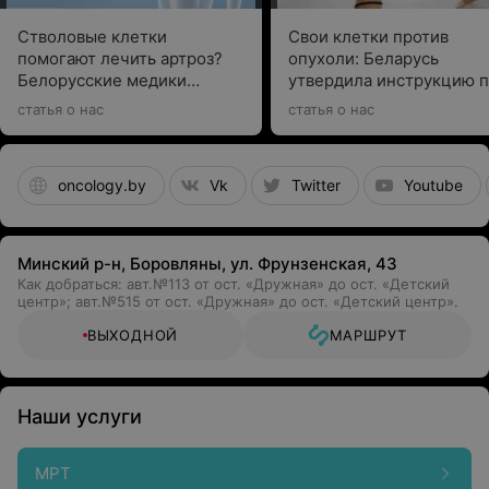
Стволовые клетки
Свои клетки против
помогают лечить артроз?
опухоли: Беларусь
Белорусские медики
утвердила инструкцию 
рассказали о новой
CAR T-клеточной терап
статья о нас
статья о нас
технологии
множественной миелом
oncology.by
Vk
Twitter
Youtube
Минский р-н, Боровляны, ул. Фрунзенская, 43
Как добраться: авт.№113 от ост. «Дружная» до ост. «Детский
центр»; авт.№515 от ост. «Дружная» до ост. «Детский центр».
ВЫХОДНОЙ
МАРШРУТ
Наши услуги
МРТ