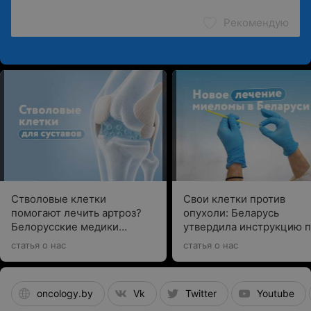
Рекомендую
Стволовые клетки
Свои клетки против
помогают лечить артроз?
опухоли: Беларусь
Белорусские медики
утвердила инструкцию 
рассказали о новой
CAR T-клеточной терап
статья о нас
статья о нас
технологии
множественной миелом
oncology.by
Vk
Twitter
Youtube