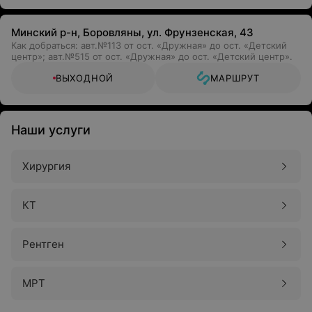
Минский р-н, Боровляны, ул. Фрунзенская, 43
Как добраться: авт.№113 от ост. «Дружная» до ост. «Детский
центр»; авт.№515 от ост. «Дружная» до ост. «Детский центр».
ВЫХОДНОЙ
МАРШРУТ
Наши услуги
Хирургия
КТ
Рентген
МРТ