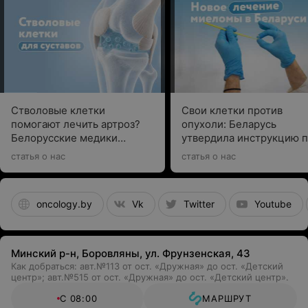
Стволовые клетки
Свои клетки против
помогают лечить артроз?
опухоли: Беларусь
Белорусские медики
утвердила инструкцию 
рассказали о новой
CAR T-клеточной терап
статья о нас
статья о нас
технологии
множественной миелом
oncology.by
Vk
Twitter
Youtube
Минский р-н, Боровляны, ул. Фрунзенская, 43
Как добраться: авт.№113 от ост. «Дружная» до ост. «Детский
центр»; авт.№515 от ост. «Дружная» до ост. «Детский центр».
С 08:00
МАРШРУТ