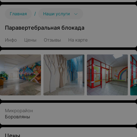
/
Главная
Наши услуги
Паравертебральная блокада
Инфо
Цены
Отзывы
На карте
Микрорайон
Боровляны
Цены