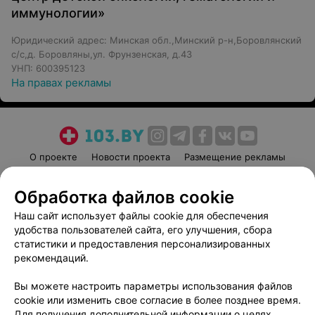
иммунологии»
Юридический адрес: Минская обл.,Минский р-н,Боровлянский
с/с,д. Боровляны,ул. Фрунзенская, д.43
УНП: 600395123
На правах рекламы
О проекте
Новости проекта
Размещение рекламы
Медицинский маркетинг
Публичный договор
Обработка файлов cookie
Пользовательское соглашение
Способы оплаты
Наш сайт использует файлы cookie для обеспечения
Вакансии
Партнеры
удобства пользователей сайта, его улучшения, сбора
Написать руководителю 103.by
статистики и предоставления персонализированных
Написать в поддержку
рекомендаций.
Персональные настройки cookie
Вы можете настроить параметры использования файлов
Обработка персональных данных
cookie или изменить свое согласие в более позднее время.
Для получения дополнительной информации о целях,