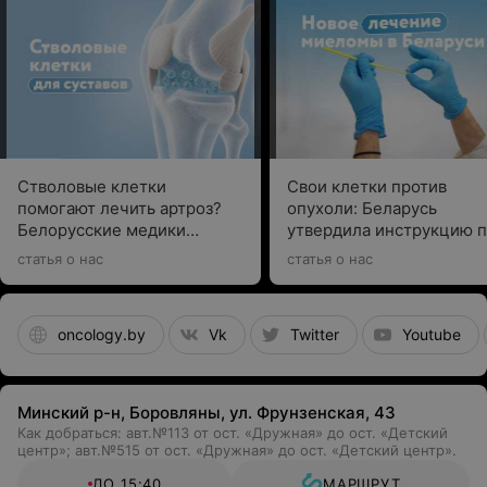
Стволовые клетки
Свои клетки против
помогают лечить артроз?
опухоли: Беларусь
Белорусские медики
утвердила инструкцию 
рассказали о новой
CAR T-клеточной терап
статья о нас
статья о нас
технологии
множественной миелом
oncology.by
Vk
Twitter
Youtube
Минский р-н, Боровляны, ул. Фрунзенская, 43
Как добраться: авт.№113 от ост. «Дружная» до ост. «Детский
центр»; авт.№515 от ост. «Дружная» до ост. «Детский центр».
ДО 15:40
МАРШРУТ