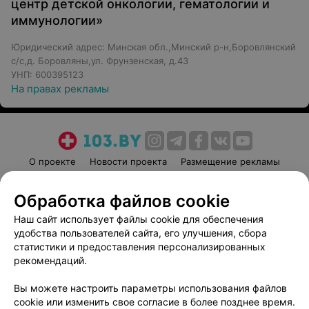
центр детской онкологии, гематологии и
иммунологии»
Юридический адрес: Минская обл.,Минский р-н,Боровлянский
с/с,д. Боровляны,ул. Фрунзенская, д.43
УНП: 600395123
На правах рекламы
О проекте
Новости проекта
Размещение рекламы
Медицинский маркетинг
Публичный договор
Обработка файлов cookie
Пользовательское соглашение
Способы оплаты
Наш сайт использует файлы cookie для обеспечения
Вакансии
Партнеры
удобства пользователей сайта, его улучшения, сбора
Написать руководителю 103.by
статистики и предоставления персонализированных
Написать в поддержку
рекомендаций.
Персональные настройки cookie
Вы можете настроить параметры использования файлов
Обработка персональных данных
cookie или изменить свое согласие в более позднее время.